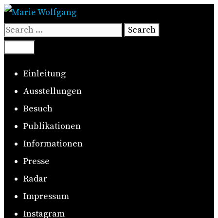
Skip
to
Search
content
for:
Search
Menu
Einleitung
Ausstellungen
Besuch
Publikationen
Informationen
Presse
Radar
Impressum
Instagram