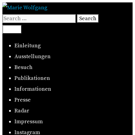
Skip
to
Search
content
for:
Search
Menu
Einleitung
Ausstellungen
Besuch
Publikationen
Informationen
Presse
Radar
Impressum
Instagram